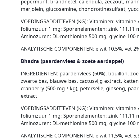
pepermunt, brandnetel, calendula, zeezout, mannan
marjolein, glucosamine, chondroïtinesulfaat, yucc
VOEDINGSADDITIEVEN (KG): Vitaminen: vitamine A 
foliumzuur 1 mg; Sporenelementen: zink 111,11 m
Aminozuren: DL-methionine 500 mg, glycine 100
ANALYTISCHE COMPONENTEN: eiwit 10,5%, vet 2%, 
Bhadra (paardenvlees & zoete aardappel)
INGREDIËNTEN: paardenvlees (60%), bouillon, zoet
zwarte bes, blauwe bes, cactusvijg extract, katte
cranberry (500 mg / kg), peterselie, ginseng, pa
extract
VOEDINGSADDITIEVEN (KG): Vitaminen: vitamine A 
foliumzuur 1 mg; Sporenelementen: zink 111,11 m
Aminozuren: DL-methionine 500 mg, glycine 100
ANALYTISCHE COMPONENTEN: eiwit 11,5%, vet 5,6%