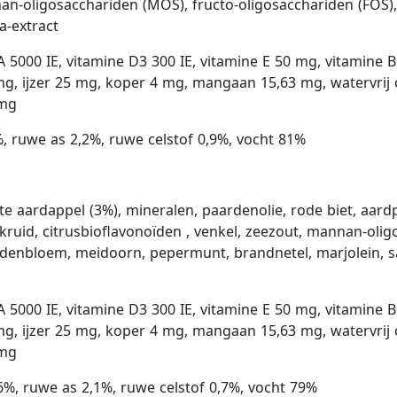
-oligosacchariden (MOS), fructo-oligosacchariden (FOS), cra
a-extract
5000 IE, vitamine D3 300 IE, vitamine E 50 mg, vitamine B
g, ijzer 25 mg, koper 4 mg, mangaan 15,63 mg, watervrij 
 mg
ruwe as 2,2%, ruwe celstof 0,9%, vocht 81%
e aardappel (3%), mineralen, paardenolie, rode biet, aard
nkruid, citrusbioflavonoïden , venkel, zeezout, mannan-oli
ardenbloem, meidoorn, pepermunt, brandnetel, marjolein, sa
5000 IE, vitamine D3 300 IE, vitamine E 50 mg, vitamine B
g, ijzer 25 mg, koper 4 mg, mangaan 15,63 mg, watervrij 
 mg
, ruwe as 2,1%, ruwe celstof 0,7%, vocht 79%