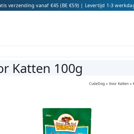
tis verzending vanaf €45 (BE €59) | Levertijd 1-3 werkd
or Katten 100g
CutieDog
»
Voor Katten
»