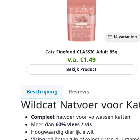
14 varianten
Catz Finefood CLASSIC Adult 85g
v.a. €1.49
Bekijk Product
Beschrijving
Reviews
Wildcat Natvoer voor Kat
Compleet
natvoer voor volwassen katten
Meer dan
60% vlees / vis
Hoogwaardig dierlijk eiwit
Visingrediënten zijn afkomstig van duurzame 