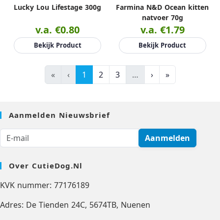
Lucky Lou Lifestage 300g
Farmina N&D Ocean kitten
natvoer 70g
v.a. €0.80
v.a. €1.79
Bekijk Product
Bekijk Product
«
‹
1
2
3
…
›
»
Aanmelden Nieuwsbrief
Aanmelden
Over CutieDog.nl
KVK nummer: 77176189
Adres: De Tienden 24C, 5674TB, Nuenen