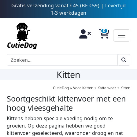
Gratis verzending vanaf €45 (BE €59) | Levertijd
1-3 werkdagen
Kitten
CutieDog
»
Voor Katten
»
Kattenvoer
»
Kitten
Soortgeschikt kittenvoer met een
hoog vleesgehalte
Kittens hebben speciale voeding nodig om te
groeien. Op deze pagina hebben we goed
kittenvoer geselecteerd, waaronder droog en nat