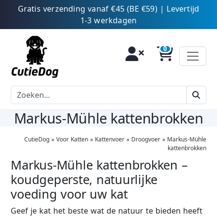
Gratis verzending vanaf €45 (BE €59) | Levertijd
1-3 werkdagen
Markus-Mühle kattenbrokken
CutieDog
»
Voor Katten
»
Kattenvoer
»
Droogvoer
»
Markus-Mühle
kattenbrokken
Markus-Mühle kattenbrokken –
koudgeperste, natuurlijke
voeding voor uw kat
Geef je kat het beste wat de natuur te bieden heeft